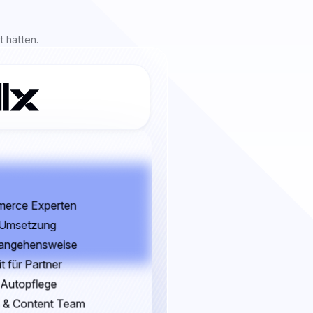
 hätten.
erce Experten
r Umsetzung
rangehensweise
t für Partner
r Autopflege
n & Content Team