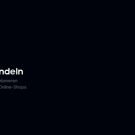
andeln
binieren
 Online-Shops