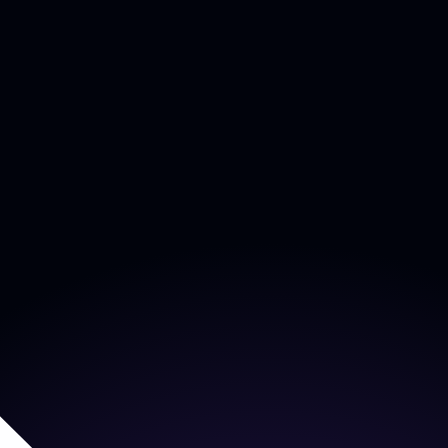
Shopware
PrestaShop
WooCommerce
Shopify
JTL-Shops