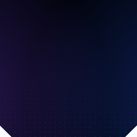
CMS
SEO
Warenwirtschaft
Shop-Anbindungen
Marktplätze (Multichannel Vertrieb)
Kassensoftware
Planung & Produktion
Versand Schnittstelle
Fulfillment
Lagerverwaltung & Warehouse Management System