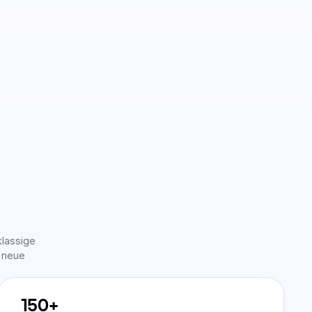
klassige
 neue
150+