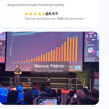
abgeschlossende Kundenprojekte
Ø
4.9
/
5
Sternen auf Basis von
128+
Rezensionen
Marcus Yildirim
Head of Operations