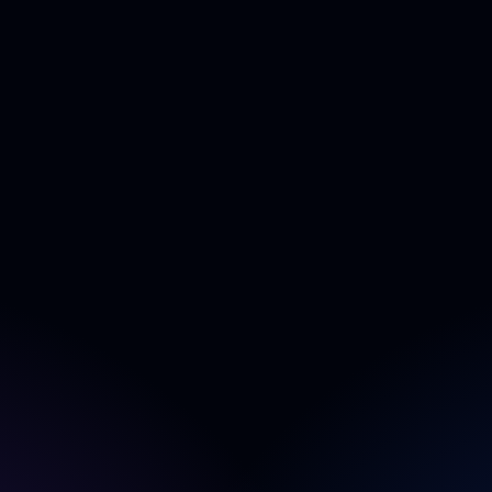
Premium Websites
Lead-Gen Funnels
Multistep Forms
Dashboards
UI/UX